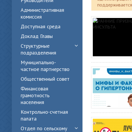
Руководители
поддерживается 
Административная
комиссия
Доступная среда
Доклад Главы
Структурные
подразделения
Муниципально-
частное партнерство
Общественный совет
Финансовая
грамотность
населения
Контрольно-счетная
палата
Отдел по сельскому