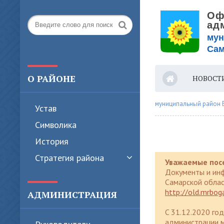
О РАЙОНЕ
НОВОСТ
ВЕРС
муниципальный район 
Устав
Символика
История
Стратегия района
Уважаемые пос
Документы и ин
Самарской облас
http://old.mrboga
АДМИНИСТРАЦИЯ
C 31.12.2020 го
администрации м