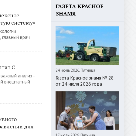
ГАЗЕТА КРАСНОЕ
ЗНАМЯ
лексное
стую систему»
кологии
 главный врач
атит С
24 июль 2026, Пятница
 важный анализ -
Газета Красное знамя № 28
ный внештатный
от 24 июля 2026 года
ивного
равлении для
17 июль 2026, Пятница