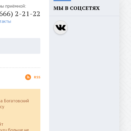
ны приёмной:
МЫ В СОЦСЕТЯХ
4666) 2-21-22
такты
RSS
а Богатовский
су
йт
y.ru больше не