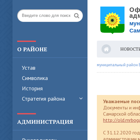
О РАЙОНЕ
НОВОСТ
ВЕРС
муниципальный район 
Устав
Символика
История
Стратегия района
Уважаемые пос
Документы и ин
Самарской облас
http://old.mrboga
АДМИНИСТРАЦИЯ
C 31.12.2020 го
администрации м