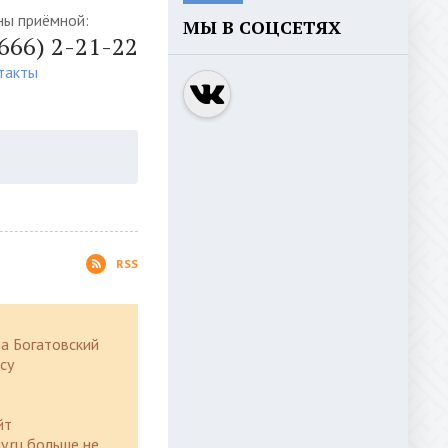
ны приёмной:
МЫ В СОЦСЕТЯХ
4666) 2-21-22
такты
RSS
а Богатовский
су
йт
y.ru больше не