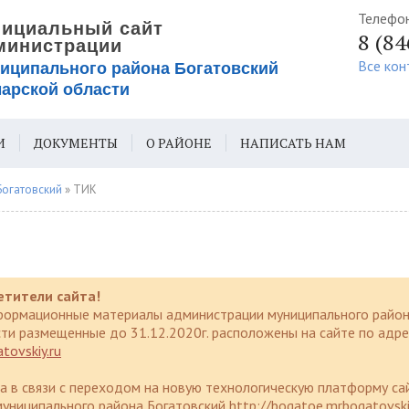
Телефо
8 (8
Все кон
И
ДОКУМЕНТЫ
О РАЙОНЕ
НАПИСАТЬ НАМ
ИЯ ДЛЯ СЛАБОВИДЯЩИХ
Богатовский
» ТИК
етители сайта!
формационные материалы администрации муниципального район
ти размещенные до 31.12.2020г. расположены на сайте по адре
tovskiy.ru
да в связи с переходом на новую технологическую платформу са
униципального района Богатовский http://bogatoe.mrbogatovski