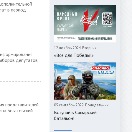
дополнительной
лат в период
12 ноябрь 2024, Вторник
 информирования
«Все для Победы!»
выборов депутатов
ния представителей
05 сентябрь 2022, Понедельник
она Богатовский
Вступай в Самарский
батальон!