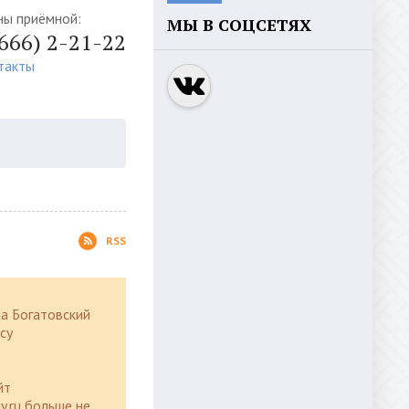
ны приёмной:
МЫ В СОЦСЕТЯХ
4666) 2-21-22
такты
RSS
а Богатовский
су
йт
y.ru больше не