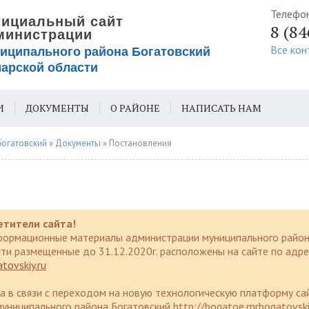
Телефо
8 (8
Все кон
И
ДОКУМЕНТЫ
О РАЙОНЕ
НАПИСАТЬ НАМ
ИЯ ДЛЯ СЛАБОВИДЯЩИХ
Богатовский
»
Документы
» Постановления
етители сайта!
формационные материалы администрации муниципального район
ти размещенные до 31.12.2020г. расположены на сайте по адре
tovskiy.ru
да в связи с переходом на новую технологическую платформу са
униципального района Богатовский http://bogatoe.mrbogatovski