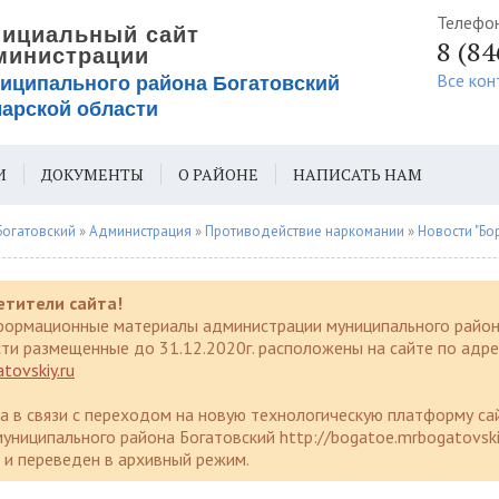
Телефо
8 (8
Все кон
И
ДОКУМЕНТЫ
О РАЙОНЕ
НАПИСАТЬ НАМ
ИЯ ДЛЯ СЛАБОВИДЯЩИХ
Богатовский
»
Администрация
»
Противодействие наркомании
»
Новости "Борьба 
етители сайта!
формационные материалы администрации муниципального район
ти размещенные до 31.12.2020г. расположены на сайте по адре
tovskiy.ru
да в связи с переходом на новую технологическую платформу са
униципального района Богатовский http://bogatoe.mrbogatovski
и переведен в архивный режим.