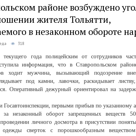
польском районе возбуждено уг
ношении жителя Тольятти,
аемого в незаконном обороте на
реда
318
 текущего года полицейским от сотрудников час
ступила информация, что в Ставропольском райо
вов ходит мужчина, вызывающий подозрение вн
глядывает под камни, лавочки, раскидывает листву
тся. Оперативный дежурный ориентировал на задер
 Госавтоинспекции, первыми прибыв по указанному а
о за незаконный оборот запрещенных веществ 50-
 проведении личного досмотра в присутствии понят
 одежды сверток с порошкообразным веществом 