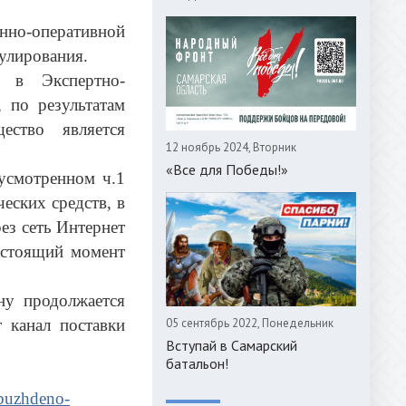
енно-оперативной
улирования.
е в Экспертно-
 по результатам
ество является
12 ноябрь 2024, Вторник
«Все для Победы!»
усмотренном ч.1
еских средств, в
ез сеть Интернет
настоящий момент
у продолжается
 канал поставки
05 сентябрь 2022, Понедельник
Вступай в Самарский
батальон!
zbuzhdeno-