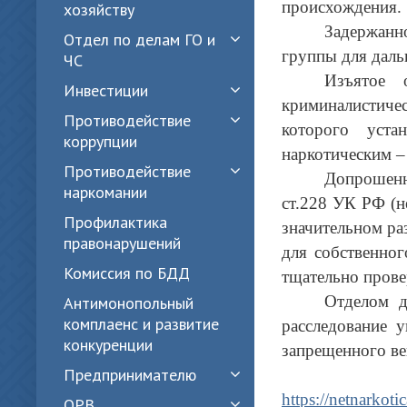
происхождения.
хозяйству
Задержанно
Отдел по делам ГО и
группы для даль
ЧС
Изъятое 
Инвестиции
криминалистиче
Противодействие
которого уста
коррупции
наркотическим –
Противодействие
Допрошенн
наркомании
ст.228 УК РФ (н
Профилактика
значительном ра
правонарушений
для собственног
Комиссия по БДД
тщательно прове
Отделом д
Антимонопольный
комплаенс и развитие
расследование 
конкуренции
запрещенного ве
Предпринимателю
https://netnarko
ОРВ