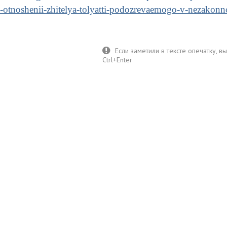
-otnoshenii-zhitelya-tolyatti-podozrevaemogo-v-nezakon