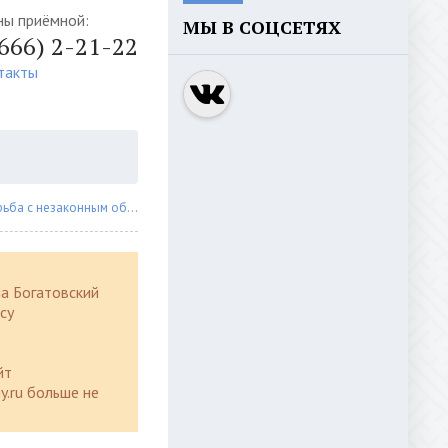
ны приёмной:
МЫ В СОЦСЕТЯХ
4666) 2-21-22
такты
с незаконным оборотом наркоти
» В Ставропольском районе возбужде
а Богатовский
су
йт
y.ru больше не