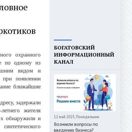
оловное
ркотиков
БОГАТОВСКИЙ
ИНФОРМАЦИОННЫЙ
тного охранного
КАНАЛ
не по одному из
ешним видом и
, при появлении
жание ближайшие
дресу, задержали
летнего жителя
12 май 2025, Понедельник
ых обнаружили и
Возникли вопросы по
синтетического
введению бизнеса?