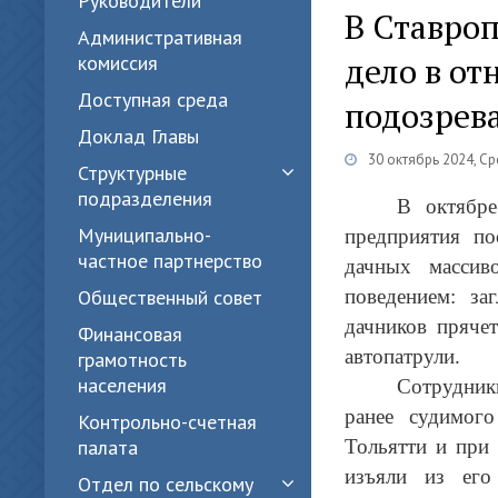
Руководители
В Ставро
Административная
дело в от
комиссия
Доступная среда
подозрев
Доклад Главы
30 октябрь 2024, С
Структурные
подразделения
В октябре
Муниципально-
предприятия по
частное партнерство
дачных масси
Общественный совет
поведением: за
дачников пряче
Финансовая
автопатрули.
грамотность
населения
Сотрудники
ранее судимог
Контрольно-счетная
палата
Тольятти и при
изъяли из его
Отдел по сельскому