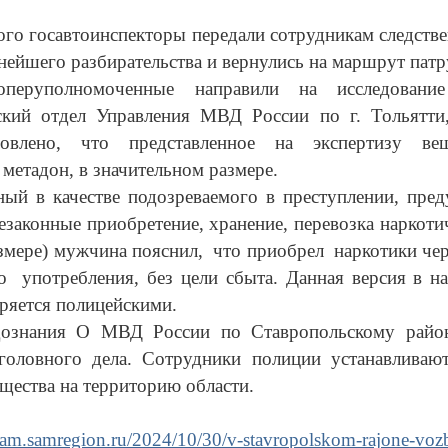
го госавтоинспекторы передали сотрудникам следств
нейшего разбирательства и вернулись на маршрут патр
оперуполномоченные направили на исследовани
ский отдел Управления МВД России по г. Тольятти,
новлено, что представленное на экспертизу вещ
 метадон, в значительном размере.
ый в качестве подозреваемого в преступлении, пред
езаконные приобретение, хранение, перевозка наркотич
змере) мужчина пояснил, что приобрел наркотики чер
о употребления, без цели сбыта. Данная версия в 
ряется полицейскими.
ознания О МВД России по Ставропольскому район
уголовного дела. Сотрудники полиции устанавливают
щества на территорию области.
ticam.samregion.ru/2024/10/30/v-stavropolskom-rajone-vo