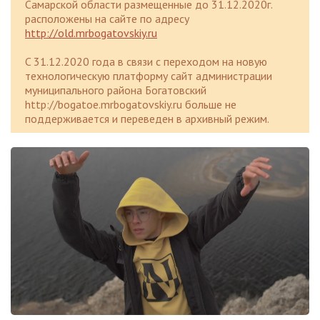
Самарской области размещенные до 31.12.2020г.
расположены на сайте по адресу
http://old.mrbogatovskiy.ru
C 31.12.2020 года в связи с переходом на новую
технологическую платформу сайт администрации
муниципального района Богатовский
http://bogatoe.mrbogatovskiy.ru больше не
поддерживается и переведен в архивный режим.