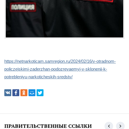
https://netnarkoticam.samregion.ru/2024/02/16/v-otradnom-
policzejskimi-zaderzhan-podozrevaemyj-v-sklonenii-k-
potrebleniyu-narkoticheskih-sredstv/
ПРАВИТЕЛЬСТВЕННЫЕ ССЫЛКИ