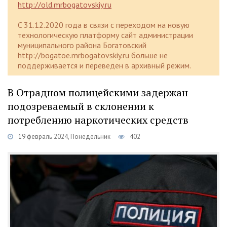
http://old.mrbogatovskiy.ru
C 31.12.2020 года в связи с переходом на новую
технологическую платформу сайт администрации
муниципального района Богатовский
http://bogatoe.mrbogatovskiy.ru больше не
поддерживается и переведен в архивный режим.
В Отрадном полицейскими задержан
подозреваемый в склонении к
потреблению наркотических средств
19 февраль 2024, Понедельник
402