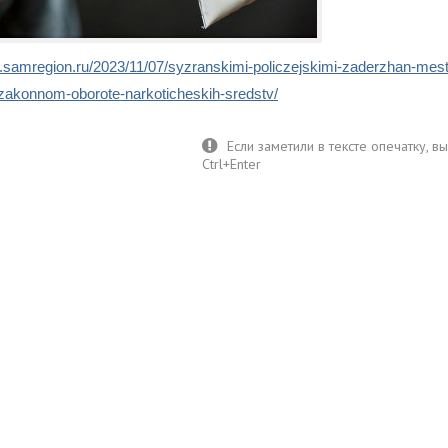
m.samregion.ru/2023/11/07/syzranskimi-policzejskimi-zaderzhan-mestn
akonnom-oborote-narkoticheskih-sredstv/