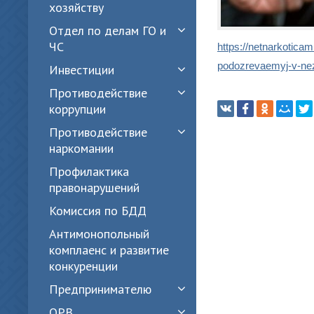
хозяйству
Отдел по делам ГО и
ЧС
https://netnarkotica
podozrevaemyj-v-nez
Инвестиции
Противодействие
коррупции
Противодействие
наркомании
Профилактика
правонарушений
Комиссия по БДД
Антимонопольный
комплаенс и развитие
конкуренции
Предпринимателю
ОРВ