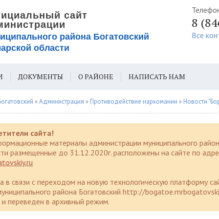
Телефо
8 (8
Все кон
И
ДОКУМЕНТЫ
О РАЙОНЕ
НАПИСАТЬ НАМ
ИЯ ДЛЯ СЛАБОВИДЯЩИХ
Богатовский
»
Администрация
»
Противодействие наркомании
»
Новости "Борьба 
етители сайта!
формационные материалы администрации муниципального район
ти размещенные до 31.12.2020г. расположены на сайте по адре
tovskiy.ru
да в связи с переходом на новую технологическую платформу са
униципального района Богатовский http://bogatoe.mrbogatovski
и переведен в архивный режим.