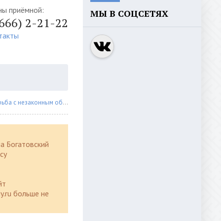
ны приёмной:
МЫ В СОЦСЕТЯХ
4666) 2-21-22
такты
с незаконным оборотом наркоти
» Сызранскими полицейскими задержа
а Богатовский
су
йт
y.ru больше не