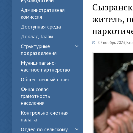
Руководители
Сызранск
Административная
житель, 
комиссия
Доступная среда
наркотич
Доклад Главы
07 ноябрь 2023, Вт
Структурные
подразделения
Муниципально-
частное партнерство
Общественный совет
Финансовая
грамотность
населения
Контрольно-счетная
палата
Отдел по сельскому