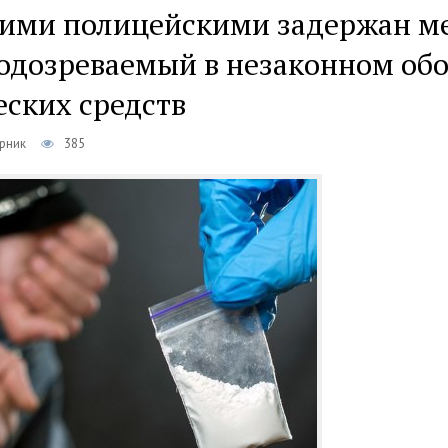
ими полицейскими задержан м
подозреваемый в незаконном об
еских средств
орник
385