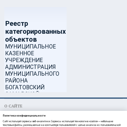
О САЙТЕ
МКУ администрация муниципального района Богатовский
Политика конфиденциальности
Самарской области
Сайт использует сервисы веб-аналитики. Сервисы использует технологию «cookie» — небольшие
446630, Самарская область, Богатовский район, село Богатое,
текстовые файлы, размещаемые на компьютере пользователей с целью анализа их пользовательской