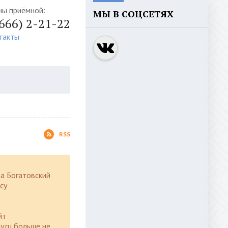
ны приёмной:
МЫ В СОЦСЕТЯХ
4666) 2-21-22
такты
RSS
а Богатовский
су
йт
y.ru больше не