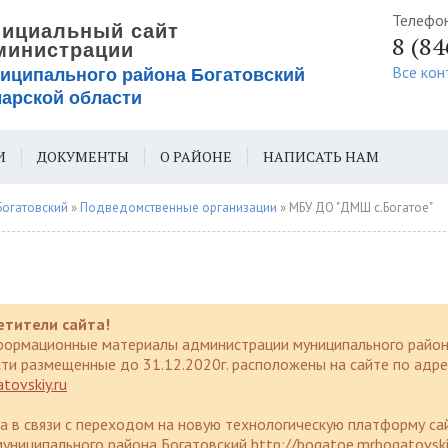
Телефо
8 (8
Все кон
И
ДОКУМЕНТЫ
О РАЙОНЕ
НАПИСАТЬ НАМ
ИЯ ДЛЯ СЛАБОВИДЯЩИХ
Богатовский
»
Подведомственные организации
» МБУ ДО "ДМШ с.Богатое"
етители сайта!
формационные материалы администрации муниципального район
ти размещенные до 31.12.2020г. расположены на сайте по адре
tovskiy.ru
да в связи с переходом на новую технологическую платформу са
униципального района Богатовский http://bogatoe.mrbogatovski