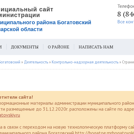
Телефо
8 (8
Все кон
И
ДОКУМЕНТЫ
О РАЙОНЕ
НАПИСАТЬ НАМ
ИЯ ДЛЯ СЛАБОВИДЯЩИХ
Богатовский
»
Деятельность
»
Контрольно-надзорная деятельность
» Страни
етители сайта!
формационные материалы администрации муниципального район
ти размещенные до 31.12.2020г. расположены на сайте по адре
tovskiy.ru
да в связи с переходом на новую технологическую платформу са
униципального района Богатовский http://bogatoe.mrbogatovski