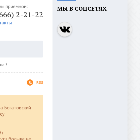
ны приёмной:
МЫ В СОЦСЕТЯХ
4666) 2-21-22
такты
ца 3
RSS
а Богатовский
су
йт
y.ru больше не