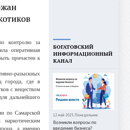
ржан
котиков
по контролю за
БОГАТОВСКИЙ
ла оперативная
ИНФОРМАЦИОННЫЙ
ыть причастен к
КАНАЛ
ивно-разыскных
 города, где в
тков с веществом
 для дальнейшего
ии по Самарской
12 май 2025, Понедельник
я наркотическим
Возникли вопросы по
введению бизнеса?
дрона, а именно