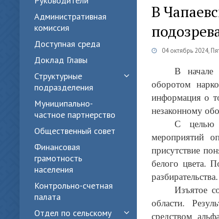
Руководители
В Чапаев
Административная
подозрев
комиссия
Доступная среда
04 октябрь 2024, П
Доклад Главы
В начале 
Структурные
оборотом нарк
подразделения
информация о т
Муниципально-
незаконному обо
частное партнерство
С целью 
Общественный совет
мероприятий о
Финансовая
присутствие пон
грамотность
белого цвета. П
населения
разбирательства.
Контрольно-счетная
Изъятое с
палата
области. Резул
Отдел по сельскому
средством альф