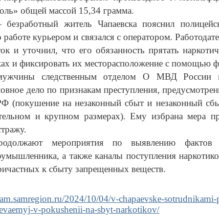
соль» общей массой 15,34 грамма.
безработный житель Чапаевска пояснил полицейс
о работе курьером и связался с оператором. Работодат
ок и уточнил, что его обязанность прятать наркотич
ках и фиксировать их месторасположение с помощью ф
ужчины следственным отделом О МВД России п
овное дело по признакам преступления, предусмотренно
РФ (покушение на незаконный сбыт и незаконный сб
ительном и крупном размерах). Ему избрана мера пр
стражу.
родолжают мероприятия по выявлению фактов 
оумышленника, а также каналы поступления наркотик
причастных к сбыту запрещенных веществ.
icam.samregion.ru/2024/10/04/v-chapaevske-sotrudnikami-p
evaemyj-v-pokushenii-na-sbyt-narkotikov/