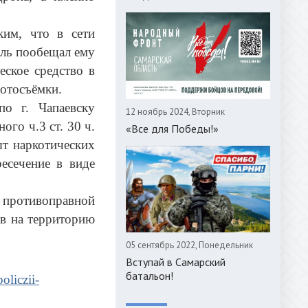
ким, что в сети
ель пообещал ему
еское средство в
отосъёмки.
о г. Чапаевску
12 ноябрь 2024, Вторник
го ч.3 ст. 30 ч.
«Все для Победы!»
ыт наркотических
есечение в виде
противоправной
ов на территорию
05 сентябрь 2022, Понедельник
Вступай в Самарский
батальон!
oliczii-