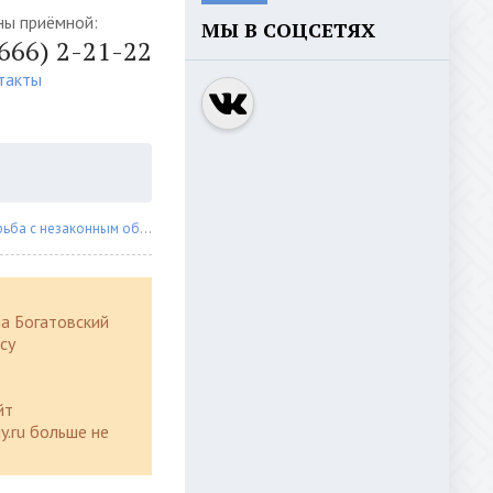
ны приёмной:
МЫ В СОЦСЕТЯХ
4666) 2-21-22
такты
с незаконным оборотом наркоти
» В Чапаевске сотрудниками полиции
а Богатовский
су
йт
y.ru больше не