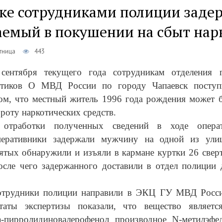
ске сотрудниками полиции заде
аемый в покушении на сбыт нар
ятница
443
сентября текущего года сотрудникам отделения 
отиков О МВД России по городу Чапаевск поступи
ом, что местный житель 1996 года рождения может б
роту наркотических средств.
отработки полученных сведений в ходе операт
перативники задержали мужчину на одной из улиц
ятых обнаружили и изъяли в кармане куртки 26 свер
осле чего задержанного доставили в отдел полиции
отрудники полиции направили в ЭКЦ ГУ МВД Росс
ьтаты экспертизы показали, что вещество являетс
а-пирролидиновалерофенол производное N-метилэфе