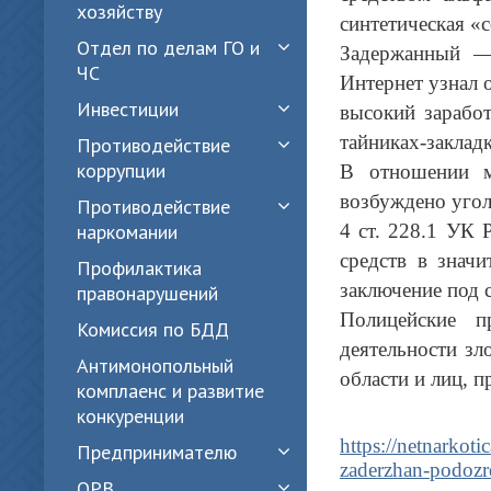
хозяйству
синтетическая «
Отдел по делам ГО и
Задержанный — 
ЧС
Интернет узнал 
Инвестиции
высокий заработ
тайниках-заклад
Противодействие
коррупции
В отношении м
возбуждено угол
Противодействие
наркомании
4 ст. 228.1 УК 
средств в знач
Профилактика
заключение под 
правонарушений
Полицейские п
Комиссия по БДД
деятельности зл
Антимонопольный
области и лиц, 
комплаенс и развитие
конкуренции
https://netnarkot
Предпринимателю
zaderzhan-podozr
ОРВ