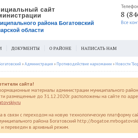
Телефо
8 (8
Все кон
И
ДОКУМЕНТЫ
О РАЙОНЕ
НАПИСАТЬ НАМ
ИЯ ДЛЯ СЛАБОВИДЯЩИХ
Богатовский
»
Администрация
»
Противодействие наркомании
»
Новости "Борьба 
етители сайта!
формационные материалы администрации муниципального район
ти размещенные до 31.12.2020г. расположены на сайте по адре
tovskiy.ru
да в связи с переходом на новую технологическую платформу са
униципального района Богатовский http://bogatoe.mrbogatovski
и переведен в архивный режим.