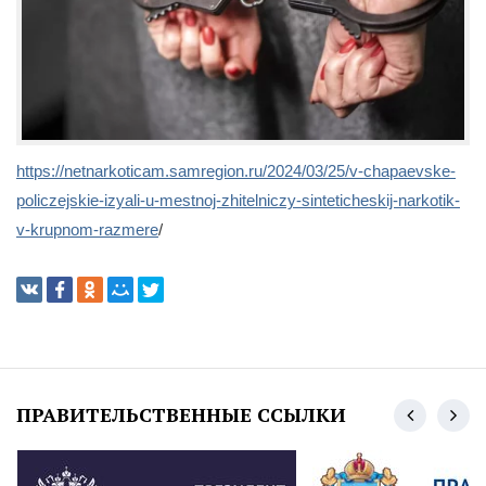
https://netnarkoticam.samregion.ru/2024/03/25/v-chapaevske-
policzejskie-izyali-u-mestnoj-zhitelniczy-sinteticheskij-narkotik-
v-krupnom-razmere
/
ПРАВИТЕЛЬСТВЕННЫЕ ССЫЛКИ