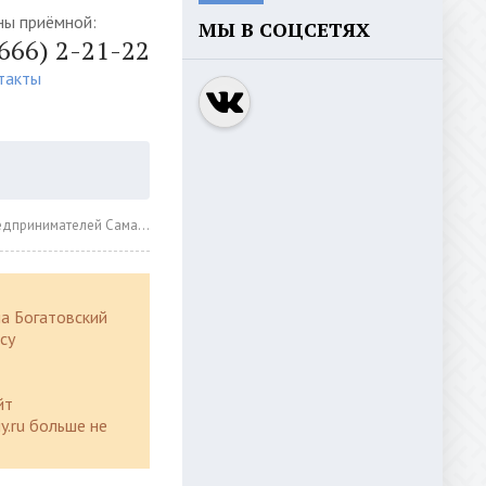
ны приёмной:
МЫ В СОЦСЕТЯХ
4666) 2-21-22
такты
Самарской области приглашают к участию в четвертом сезоне конкурса «Знай наших»
а Богатовский
су
йт
y.ru больше не