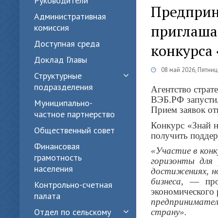
Руководители
Предприн
Административная
приглашаю
комиссия
Доступная среда
конкурса
Доклад Главы
08 май 2026, Пятниц
Структурные
подразделения
Агентство страт
ВЭБ.РФ запустил
Муниципально-
Прием заявок от
частное партнерство
Конкурс «Знай н
Общественный совет
получить поддер
Финансовая
«Участие в кон
грамотность
горизонты для
населения
достижениях, н
бизнеса,
— проко
Контрольно-счетная
экономического 
палата
предпринимате
Отдел по сельскому
страну».