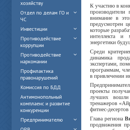
хозяйству
К участию в кон
производители 
Отдел по делам ГО и
внимание в это
ЧС
предусмотрен ц
Инвестиции
которые разраба
интеллекта и 
Противодействие
энергетики буду
коррупции
Среди критерие
Противодействие
динамика прод
наркомании
экспертами, пом
программам, чле
Профилактика
в привлечении и
правонарушений
Предприниматели
Комиссия по БДД
проекты получа
Антимонопольный
лучших вошли 
комплаенс и развитие
тренажеров «Айр
фитнес-десертов
конкуренции
Глава региона
В
Предпринимателю
продвижения пр
ОРВ