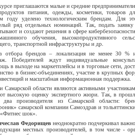
курсе приглашаются малые и средние предприниматели
продуктов питания, одежды, косметики, товаров д
м году уделено технологическим брендам. Для эт
елый ряд отдельных номинаций. Так, подать заявку
тывают и создают решения в сфере кибербезопасности
машинного обучения, высокопродуктивного сельск
щего, транспортной инфраструктуры и др.
в отбора брендов – локализация не менее 30 % 
аж. Победителей ждут индивидуальные консульт
ощь в выходе на маркетплейсы и в торговые сети, до
нство в бизнес-объединениях, участие в крупных фор
нвестиций и масштабная информационная поддержка.
 Самарской области являются активными участникам
ют высокую оценку экспертного жюри. Так, в прошл
два производителя из Самарской области: бре
оник» самарской компании Самоздрав и тольяттинск
 «Фитнес шок».
ячеслав Федорищев
неоднократно подчеркивал важн
одукции местных производителей, в том числе - ор