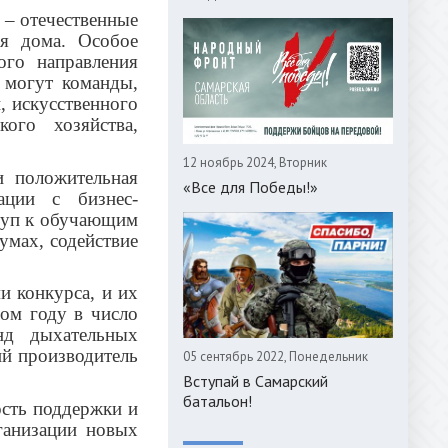
 – отечественные
ля дома. Особое
ого направления
 могут команды,
, искусственного
ого хозяйства,
12 ноябрь 2024, Вторник
и положительная
«Все для Победы!»
ации с бизнес-
ступ к обучающим
умах, содействие
и конкурса, и их
ом году в число
нд дыхательных
ий производитель
05 сентябрь 2022, Понедельник
Вступай в Самарский
батальон!
ость поддержки и
ганизации новых