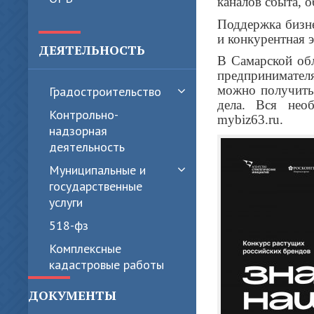
каналов сбыта, о
Поддержка бизне
и конкурентная 
ДЕЯТЕЛЬНОСТЬ
В Самарской об
предпринимател
можно получить 
Градостроительство
дела. Вся нео
Контрольно-
mybiz63.ru.
надзорная
деятельность
Муниципальные и
государственные
услуги
518-фз
Комплексные
кадастровые работы
ДОКУМЕНТЫ