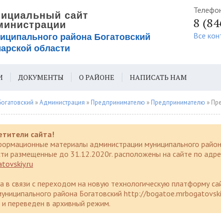
Телефо
8 (8
Все кон
И
ДОКУМЕНТЫ
О РАЙОНЕ
НАПИСАТЬ НАМ
ИЯ ДЛЯ СЛАБОВИДЯЩИХ
Богатовский
»
Администрация
»
Предпринимателю
»
Предпринимателю
» Предпринимателей 
етители сайта!
формационные материалы администрации муниципального район
ти размещенные до 31.12.2020г. расположены на сайте по адре
tovskiy.ru
да в связи с переходом на новую технологическую платформу са
униципального района Богатовский http://bogatoe.mrbogatovski
и переведен в архивный режим.