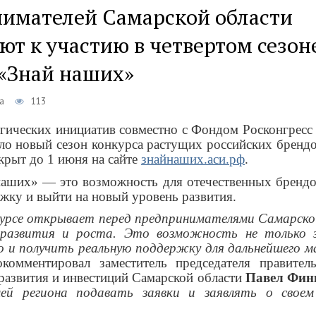
имателей Самарской области
т к участию в четвертом сезон
 «Знай наших»
а
113
егических инициатив совместно с Фондом Росконгресс
о новый сезон конкурса растущих российских бренд
крыт до 1 июня на сайте
знайнаших.аси.рф
.
аших» — это возможность для отечественных брендов
жку и выйти на новый уровень развития.
курсе открывает перед предпринимателями Самарско
 развития и роста. Это возможность не только з
о и получить реальную поддержку для дальнейшего 
мментировал заместитель председателя правител
развития и инвестиций Самарской области
Павел Фин
лей региона подавать заявки и заявлять о своем