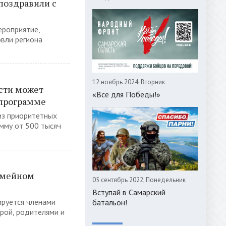
поздравили с
ероприятие,
вли региона
12 ноябрь 2024, Вторник
сти может
«Все для Победы!»
спрограмме
из приоритетных
умму от 500 тысяч
емейном
05 сентябрь 2022, Понедельник
Вступай в Самарский
ируется членами
батальон!
трой, родителями и