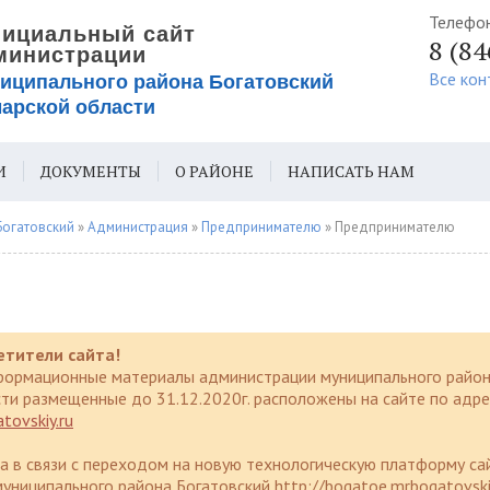
Телефо
8 (8
Все кон
И
ДОКУМЕНТЫ
О РАЙОНЕ
НАПИСАТЬ НАМ
ИЯ ДЛЯ СЛАБОВИДЯЩИХ
Богатовский
»
Администрация
»
Предпринимателю
» Предпринимателю
етители сайта!
формационные материалы администрации муниципального район
ти размещенные до 31.12.2020г. расположены на сайте по адре
tovskiy.ru
да в связи с переходом на новую технологическую платформу са
униципального района Богатовский http://bogatoe.mrbogatovski