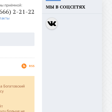
ны приёмной:
МЫ В СОЦСЕТЯХ
4666) 2-21-22
такты
RSS
а Богатовский
су
йт
y.ru больше не