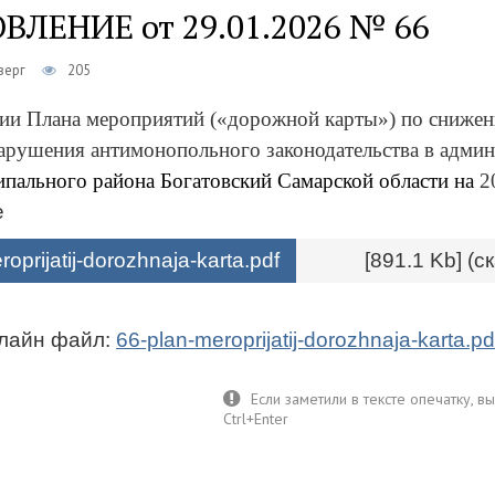
ЛЕНИЕ от 29.01.2026 № 66
верг
205
ии Плана мероприятий («дорожной карты») по снижен
арушения антимонопольного законодательства в адми
пального района Богатовский Самарской области на
2
е
oprijatij-dorozhnaja-karta.pdf
[891.1 Kb] (c
лайн файл:
66-plan-meroprijatij-dorozhnaja-karta.pd