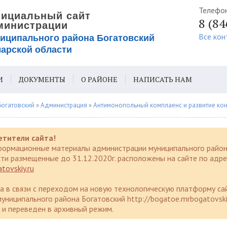
Телефо
8 (8
Все кон
И
ДОКУМЕНТЫ
О РАЙОНЕ
НАПИСАТЬ НАМ
ИЯ ДЛЯ СЛАБОВИДЯЩИХ
Богатовский
»
Администрация
»
Антимонопольный комплаенс и развитие ко
етители сайта!
формационные материалы администрации муниципального район
ти размещенные до 31.12.2020г. расположены на сайте по адре
tovskiy.ru
да в связи с переходом на новую технологическую платформу са
униципального района Богатовский http://bogatoe.mrbogatovski
и переведен в архивный режим.