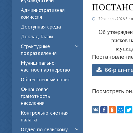
Руководители
ПОСТАНОВ
Административная
комиссия
29 январь 2026, Чет
Доступная среда
Об утвержден
Доклад Главы
рисков н
Структурные
муници
подразделения
Постановлени
Муниципально-
частное партнерство
66-plan-mer
Общественный совет
Финансовая
Посмотреть он
грамотность
населения
Контрольно-счетная
палата
Отдел по сельскому