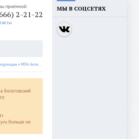
ны приёмной:
МЫ В СОЦСЕТЯХ
4666) 2-21-22
такты
нкуренции
»
МПА Антимонопольный комплаенс
» ПОСТАНОВЛЕНИЕ от 29.01.2
а Богатовский
су
йт
y.ru больше не