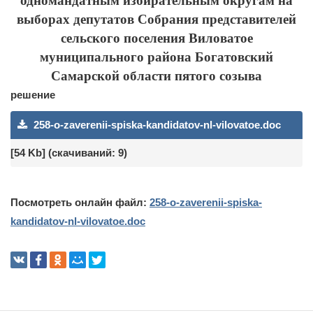
одномандатным избирательным округам на
выборах депутатов Собрания представителей
сельского поселения Виловатое
муниципального района Богатовский
Самарской области пятого созыва
решение
258-o-zaverenii-spiska-kandidatov-nl-vilovatoe.doc
[54 Kb] (cкачиваний: 9)
Посмотреть онлайн файл:
258-o-zaverenii-spiska-
kandidatov-nl-vilovatoe.doc