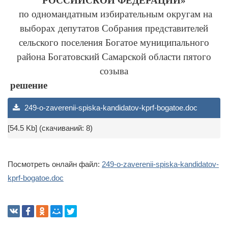
РОССИЙСКОЙ ФЕДЕРАЦИИ»
по одномандатным избирательным округам
на
выборах депутатов
Собрания представителей
сельского поселения Богатое муниципального
района Богатовский Самарской области пятого
созыва
решение
249-o-zaverenii-spiska-kandidatov-kprf-bogatoe.doc
[54.5 Kb] (cкачиваний: 8)
Посмотреть онлайн файл:
249-o-zaverenii-spiska-kandidatov-
kprf-bogatoe.doc