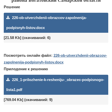
района Богатовский Самарской области
Решение
226-ob-utverzhdenii-obrazcov-zapolnenija-
podpisnyh-listov.docx
[21.58 Kb] (cкачиваний: 6)
Посмотреть онлайн файл:
226-ob-utverzhdenii-obrazcov-
zapolnenija-podpisnyh-listov.docx
Прилодение к решению
226_1-prilozhenie-k-resheniju-_obrazec-podpisnogo-
lista1.pdf
[769.04 Kb] (cкачиваний: 9)