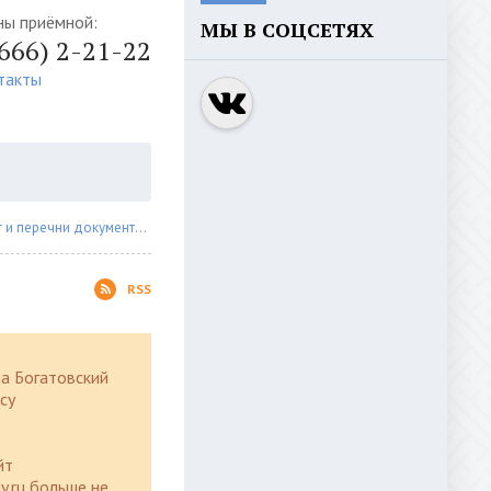
ны приёмной:
МЫ В СОЦСЕТЯХ
4666) 2-21-22
такты
еречни документов МКУ "КСМиД&
» Страница 2
RSS
а Богатовский
су
йт
y.ru больше не