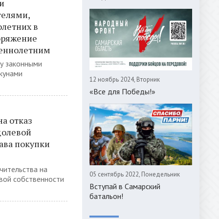
и
телями,
летних в
поряжение
еннолетним
чу законными
кунами
12 ноябрь 2024, Вторник
«Все для Победы!»
на отказ
долевой
ава покупки
ечительства на
05 сентябрь 2022, Понедельник
вой собственности
Вступай в Самарский
батальон!