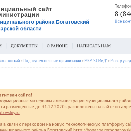
Телефо
8 (8
Все кон
И
ДОКУМЕНТЫ
О РАЙОНЕ
НАПИСАТЬ НАМ
ИЯ ДЛЯ СЛАБОВИДЯЩИХ
Богатовский
»
Подведомственные организации
»
МКУ "КСМиД"
»
Реестр услуг и п
етители сайта!
формационные материалы администрации муниципального район
ти размещенные до 31.12.2020г. расположены на сайте по адре
tovskiy.ru
да в связи с переходом на новую технологическую платформу са
униципального района Богатовский http://bogatoe.mrbogatovski