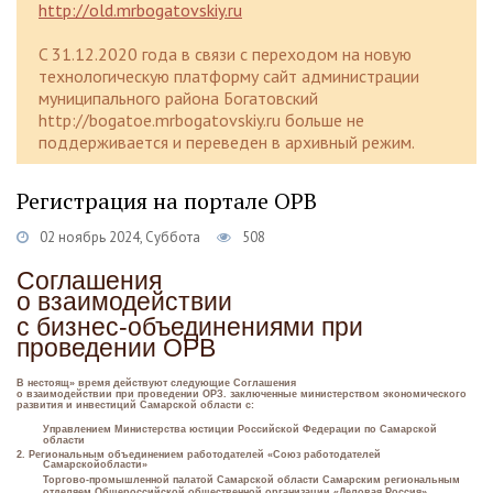
http://old.mrbogatovskiy.ru
C 31.12.2020 года в связи с переходом на новую
технологическую платформу сайт администрации
муниципального района Богатовский
http://bogatoe.mrbogatovskiy.ru больше не
поддерживается и переведен в архивный режим.
Регистрация на портале ОРВ
02 ноябрь 2024, Суббота
508
Соглашения
о взаимодействии
с бизнес-объединениями при
проведении ОРВ
В нестоящ» время действуют следующие Соглашения
о взаимодействии при проведении ОРЗ. заключенные министерством экономического
развития и инвестиций Самарской области с:
Управлением Министерства юстиции Российской Федерации по Самарской
области
2. Региональным объединением работодателей «Союз работодателей
Самарскойобласти»
Торгово-промышленной палатой Самарской области Самарским региональным
отделяем Общероссийской общественной организации «Деловая Россия»