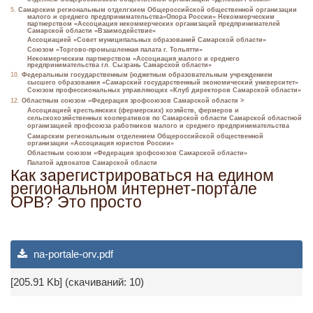
5.
Самарским региональным отделгхием Общероссийской общественной организации
малого и среднего предпринимательства«Опора России» Некоммерческим
партнерством «Ассоциация некоммерческих организаций предпринимателей
Самарской области «Взаимодействие»
Ассоциацией «Совет муниципальных образований Самарской области»
Союзом «Торгово-промышленная палата г. Тольятти»
Некоммерческим партнерством «Ассоциация малого и среднего
предпринимательства гл. Сызрань Самарсхой области»
10.
Федеральным государственным (юджетным образовательным учреждением
сысшего образования «Самарский государственный экономический университет»
Союзом профессиональных управляющих «Клуб директоров Самарской области»
12.
Областным союзом «Федерация зрофсоюзов Самарской области >
Ассоциацией крестьянских (фермерских) хозяйств, фермеров и
сельскохозяйственных кооперативов по Самарской области Самарской областной
организацией профсоюза работников малого и среднего предпринимательства
Самарским региональным отделением Общероссийской общественной
организации «Ассоциация юристов России»
Областным союзом «Федерация зрофсоюзов Самарской области»
Палатой адвокатов Самарской области
Как зарегистрироваться на едином
региональном интернет-портале
ОРВ? Это просто
na-portale-orv.pdf
[205.91 Kb] (cкачиваний: 10)