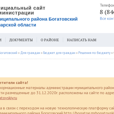
Телефо
8 (8
Все кон
И
ДОКУМЕНТЫ
О РАЙОНЕ
НАПИСАТЬ НАМ
ИЯ ДЛЯ СЛАБОВИДЯЩИХ
Богатовский
»
Для граждан
»
Бюджет для граждан
»
Решения по бюджету
» 
етители сайта!
формационные материалы администрации муниципального район
ти размещенные до 31.12.2020г. расположены на сайте по адре
tovskiy.ru
да в связи с переходом на новую технологическую платформу са
униципального района Богатовский http://bogatoe.mrbogatovski