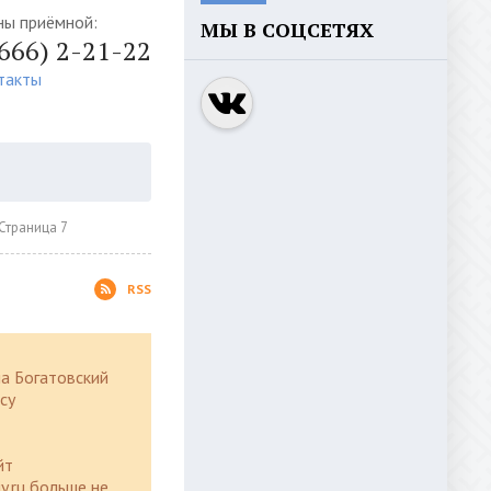
ны приёмной:
МЫ В СОЦСЕТЯХ
4666) 2-21-22
такты
Страница 7
RSS
а Богатовский
су
йт
y.ru больше не