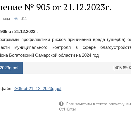
ение № 905 от 21.12.2023г.
ятница
311
5 от 21.12.2023г.
рограммы профилактики рисков причинения вреда (ущерба) о
асти муниципального контроля в сфере благоустройст
она Богатовский Самарской области на 2024 год
2023g.pdf
[405.69 
 файл:
-905-ot-21_12_2023g.pdf