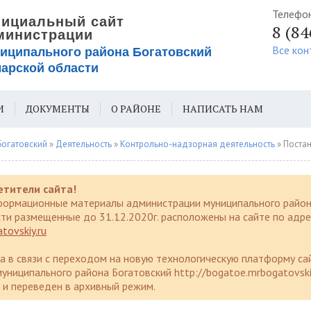
Телефо
8 (8
Все кон
И
ДОКУМЕНТЫ
О РАЙОНЕ
НАПИСАТЬ НАМ
ИЯ ДЛЯ СЛАБОВИДЯЩИХ
Богатовский
»
Деятельность
»
Контрольно-надзорная деятельность
» Постанов
етители сайта!
формационные материалы администрации муниципального район
ти размещенные до 31.12.2020г. расположены на сайте по адре
tovskiy.ru
да в связи с переходом на новую технологическую платформу са
униципального района Богатовский http://bogatoe.mrbogatovski
и переведен в архивный режим.