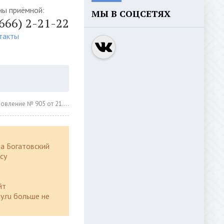
ны приёмной:
МЫ В СОЦСЕТЯХ
4666) 2-21-22
такты
ление № 905 от 21.12.2023г.
а Богатовский
су
йт
y.ru больше не