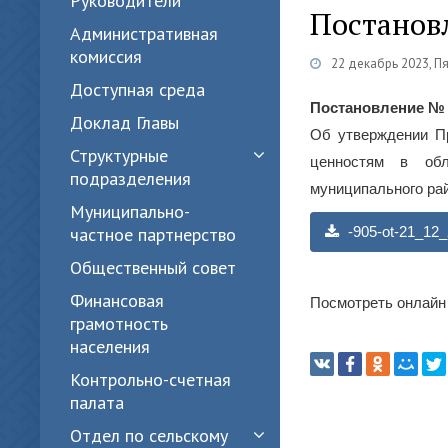
Руководители
Постановл
Административная
комиссия
22 декабрь 2023, П
Доступная среда
Постановление № 90
Доклад Главы
Об утверждении П
Структурные
ценностям в обл
подразделения
муниципального рай
Муниципально-
частное партнерство
-905-ot-21_12_
Общественный совет
Финансовая
Посмотреть онлайн
грамотность
населения
Контрольно-счетная
палата
Отдел по сельскому