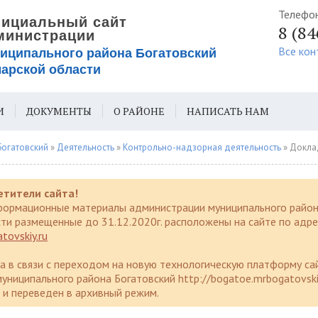
Телефо
8 (8
Все кон
И
ДОКУМЕНТЫ
О РАЙОНЕ
НАПИСАТЬ НАМ
ИЯ ДЛЯ СЛАБОВИДЯЩИХ
Богатовский
»
Деятельность
»
Контрольно-надзорная деятельность
» Докла
етители сайта!
формационные материалы администрации муниципального район
ти размещенные до 31.12.2020г. расположены на сайте по адре
tovskiy.ru
да в связи с переходом на новую технологическую платформу са
униципального района Богатовский http://bogatoe.mrbogatovski
и переведен в архивный режим.