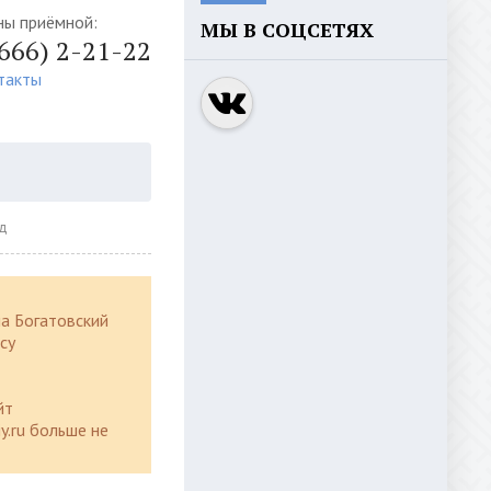
ны приёмной:
МЫ В СОЦСЕТЯХ
4666) 2-21-22
такты
д
а Богатовский
су
йт
y.ru больше не