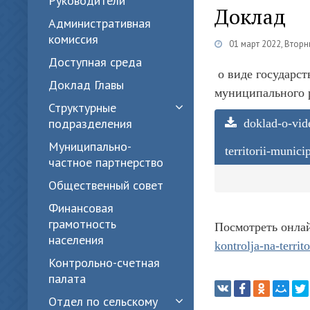
Руководители
Доклад
Административная
комиссия
01 март 2022, Вторн
Доступная среда
о виде государст
Доклад Главы
муниципального р
Структурные
подразделения
doklad-o-vid
Муниципально-
territorii-munic
частное партнерство
Общественный совет
Финансовая
грамотность
Посмотреть онла
населения
kontrolja-na-terri
Контрольно-счетная
палата
Отдел по сельскому