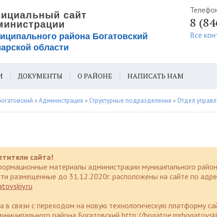
Телефо
8 (8
Все кон
И
ДОКУМЕНТЫ
О РАЙОНЕ
НАПИСАТЬ НАМ
ИЯ ДЛЯ СЛАБОВИДЯЩИХ
Богатовский
»
Администрация
»
Структурные подразделения
»
Отдел управления
етители сайта!
формационные материалы администрации муниципального район
ти размещенные до 31.12.2020г. расположены на сайте по адре
tovskiy.ru
да в связи с переходом на новую технологическую платформу са
униципального района Богатовский http://bogatoe.mrbogatovski