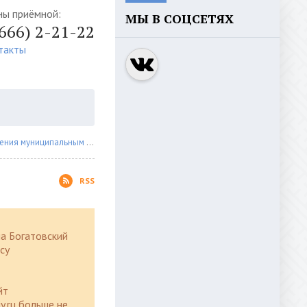
ны приёмной:
МЫ В СОЦСЕТЯХ
4666) 2-21-22
такты
 муниципальным имуществом
» Страница 13
RSS
а Богатовский
су
йт
y.ru больше не