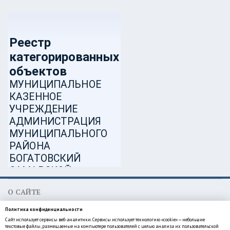
О САЙТЕ
МКУ администрация муниципального района Богатовский
Политика конфиденциальности
Самарской области
Сайт использует сервисы веб-аналитики. Сервисы использует технологию «cookie» — небольшие
446630, Самарская область, Богатовский район, село Богатое,
текстовые файлы, размещаемые на компьютере пользователей с целью анализа их пользовательской