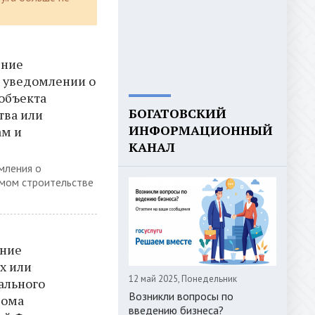
ение
в уведомлении о
объекта
БОГАТОВСКИЙ
тва или
ИНФОРМАЦИОННЫЙ
ам и
КАНАЛ
мления о
емом строительстве
ение
х или
12 май 2025, Понедельник
ального
Возникли вопросы по
дома
введению бизнеса?