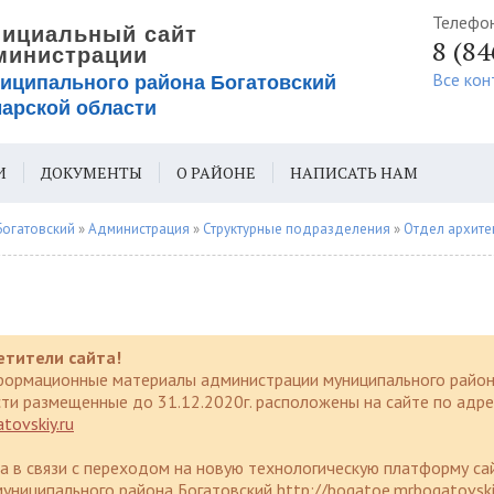
Телефо
8 (8
Все кон
И
ДОКУМЕНТЫ
О РАЙОНЕ
НАПИСАТЬ НАМ
ИЯ ДЛЯ СЛАБОВИДЯЩИХ
Богатовский
»
Администрация
»
Структурные подразделения
»
Отдел архитекту
етители сайта!
формационные материалы администрации муниципального район
ти размещенные до 31.12.2020г. расположены на сайте по адре
tovskiy.ru
да в связи с переходом на новую технологическую платформу са
униципального района Богатовский http://bogatoe.mrbogatovski