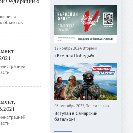
ой Федерации о
мления о
х объектов
12 ноябрь 2024, Вторник
амент
«Все для Победы!»
2021
инистрацией
ласти
мент,
05 сентябрь 2022, Понедельник
6.2021
Вступай в Самарский
инистрацией
батальон!
ласти