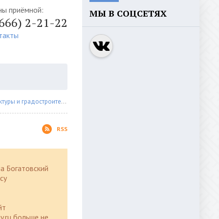
ны приёмной:
МЫ В СОЦСЕТЯХ
4666) 2-21-22
такты
ры и градостроительства
»
Административные регламенты
» Страница 3
RSS
а Богатовский
су
йт
y.ru больше не